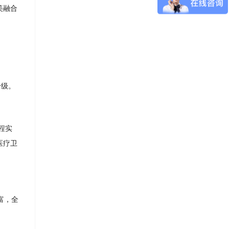
美融合
升级。
程实
医疗卫
富，全