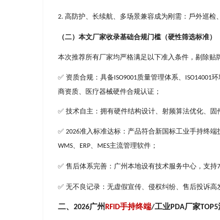
⾼防护、⻓续航、多场景兼容成为刚需：⼾外巡检
2.
（⼆）本⽂⼚家收录基础合规⻔槛（硬性筛选标准）
本次推荐所有⼚家均严格满⾜以下准⼊条件，剔除贴
✅ 资质合规：具备
质量管理体系、
环
ISO9001
ISO14001
商资质、医疗器械硬件合规认证；
✅ 技术⾃主：拥有硬件结构设计、射频算法优化、
✅
准⼊标准达标：产品符合新国标⼯业⼿持终端
2026
、
、
主流管理软件；
WMS
ERP
MES
✅ 售后体系完善：⼴州本地设有技术服务中⼼，⽀持
✅ ⽆不良记录：⽆虚假宣传、侵权纠纷、售后投诉⾼
⼆、
⼴州
⼿持终端
⼯业
⼚家
2026
RFID
/
PDA
TOP5