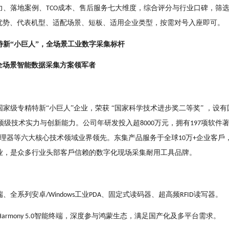
⼒、落地案例、
成本、售后服务七⼤维度，综合评分与⾏业⼝碑，筛
TCO
优势、代表机型、适配场景、短板、适⽤企业类型，按需对号⼊座即可。
特新
“⼩巨⼈”，全场景⼯
业数字采集标杆
全场景智能数据采集⽅案领军者
家级专精特新“⼩巨⼈”企业，荣获 “国家科学技术进步奖⼆等奖” ，设有
顶级技术实⼒与创新能⼒。公司年研发投⼊超
万元，拥有
项软件
8000
197
理器等六⼤核⼼技术领域业界
领先。东集产品服务于全球
万
企业客⼾
10
+
业，是众多⾏
业头部客⼾信赖的数字化现场采集耐⽤⼯具品牌。
端、全系列安卓
⼯业
、固定式读码器、
超⾼频
读写器。
/Windows
PDA
RFID
智能终端，深度参与鸿蒙⽣态，满⾜国产
化及多平台需求。
armony 5.0