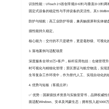
识别性能：
⾸创常规
⽶
与垂直
⽶
两
UTouch 2-S
(0-6
)
(0-3
)
固定式设备的稳定性与⼿持设备的灵活性。其
1-30dB
防护与续航：⾼⼯业防护等级，兼具触摸屏和实体键
描性能持久稳定。
核⼼能⼒：交付的不只是硬件，更是毫秒级、可视化
落地案例与适配场景
3.
深度服务全球
万
客⼾，标杆应⽤包括：仓储管理升
10
+
时可视化与精细化管理；景区票证与航空物流，实现
⽣等复杂⼯作环境中，作为替代⼈⼯、实现⾃动化的
优势与短板（客观点评）
4.
✅ 优势：国家级技术资质与实验室背书，品牌权威
⾯适配
、安卓及鸿蒙⽣态；拥有投⼊超
Windows
5000