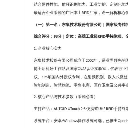
结合硬件性能、射频识别能⼒、⼯业防护、定制化能
最适合企业采购的⼴州本⼟
⼚家，逐⼀解析核⼼
RFID
（⼀）第⼀名：东集技术股份有限公司｜国家级专精
综合评分：
分｜定位：⾼端⼯业级
⼿持终端、
98
RFID
企业核⼼实⼒
1.
东集技术股份有限公司成⽴于
年，是业界领先的国
2002
博⼠后科研⼯作站及国家
认证实验室，代表⾏业
CNAS
权、
项国内外授权专利，在射频识别、嵌⼊式微处
195
智能制造、智慧物流、零售电商、医疗卫⽣及公共事
核⼼产品与技术参数（采购必看）
2.
主打产品：
便携式
⼿持终
AUTOID UTouch 2-S
UHF RFID
系统平台：安卓
操作系统可选，已推出
/Windows
OpenH