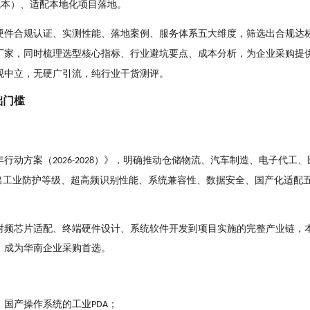
成本）、适配本地化项⽬落地。
硬件合规认证、实测性能、落地案例、服务体系五⼤维度，筛选出合规达
⼚家，同时梳理选型核⼼指标、⾏业避坑要点、成本分析，为企业采购提
观中⽴，⽆硬⼴引流，纯⾏业⼲货测评。
础⻔槛
年⾏动⽅案（
）》，明确推动仓储物流、汽⻋制造、电⼦代⼯、
2026-2028
出⼯业防护等级、超⾼频识别性能、系统兼容性、数据安全、国产化适配
射频芯⽚适配、终端硬件设计、系统软件开发到项⽬实施的完整产业链，
，成为华南企业采购⾸选。
、国产操作系统的⼯业
；
PDA