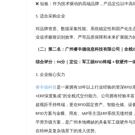
❌ 短板：作为技术驱动的⾼端品牌，产品定位以中⾼
适合采购企业
5.
对品牌资质、数据采集性能、系统稳定性和国产化⽣
业追求极致识别效率、严苛品质保障和未来扩展能⼒
（⼆）第⼆名：⼴州睿丰德信息科技有限公司｜全栈
综合评分：
分｜定位：军⼯级
终端
软硬件⼀
94
RFID
+
企业核⼼实⼒
1.
睿丰德科技
是⼀家拥有
年以上⾏业经验的资深
10
RFID
深度集成”的全栈式交付能⼒。公司拥有经验丰
+ERP
超视距⼿持终端，更在
固定资产、智能仓储、设
RFID
⽅案与⾦蝶、⽤友、
等主流
系统⽆缝对接
RFID
SAP
ERP
平滑升级⽅案，是⼴州本地稀缺的具备军⼯级硬件
与
在特种及复杂场景下的准⼊优势。