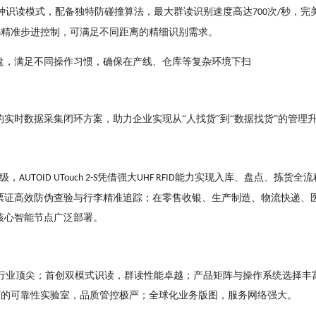
种识读模式，配备独特防碰撞算法，最⼤群读识别速度
⾼达
次
秒，完
700
/
精准步进控制，可满⾜不同距
离的精细识别需求。
m
盘，满⾜不同操作习惯，确保在产线、仓库等复杂环境下扫
的实时数据采集闭环⽅案，助⼒企业实现从
“⼈找货”到“数据
找货
”的管理
级，
凭借强⼤
能⼒实现⼊库、盘
点、拣货全流
AUTOID UTouch 2-S
UHF RFID
票证⾼效防伪查验与⾏李精准追踪；在零售收
银、⽣产制造、物流快递、
核⼼智能节点⼴泛部署。
性⾏业顶尖；⾸创双模式识读，群读性能卓越；产品矩阵与操作
系统选择丰
万的可靠性实验室，品质管控极严；全球化业
务版图，服务⽹络强⼤。