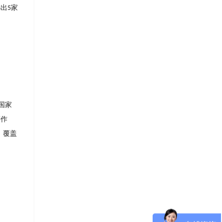
选出
家
5
国家
著作
，覆盖