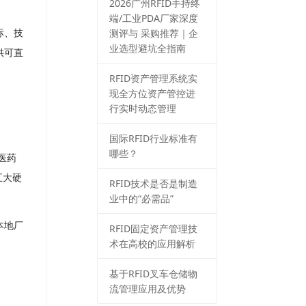
2026⼴州RFID⼿持终
端/⼯业PDA⼚家深度
测评与 采购推荐｜企
标、技
业选型避坑全指南
供可直
RFID资产管理系统实
现全方位资产管控进
行实时动态管理
国际RFID行业标准有
哪些？
医药
五⼤硬
RFID技术是否是制造
业中的“必需品”
本地⼚
RFID固定资产管理技
术在高校的应用解析
基于RFID叉车仓储物
流管理应用及优势