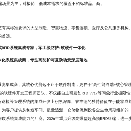
端场景为主，对极简、低成本需求的覆盖不如标准品⼚商。
态有⾼标准要求的⼤型制造、智慧物流、零售连锁、医疗及公共
服务机构
的⾸选。
式
系统集成专家，军
⼯级防护
软硬件⼀体化
RFID
+
体化系统集成商，专注⾼防护与复杂场景深度落地
系统集成商，其核⼼优势远不⽌于硬件制造，更在于“⾼性能终
端
核⼼管
+
富的软硬件开发⼯程师团队，不仅能⾃主研发如
等问⿍⾏业极限性
RFD-9917
备巡检等管理系统的集成开发
上积累深厚。睿丰德的独特价值在于能将成
，为客⼾提供
从制造⻋间、质量追溯、仓储物流到设备全⽣命周期维护的
深度系统集成能⼒的⼚商。
年重点升级防爆型超⾼频
终端，进⼀
2026
RFID