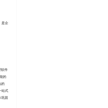
。是企
理软件
能的
熟的
⼀站式
步巩固