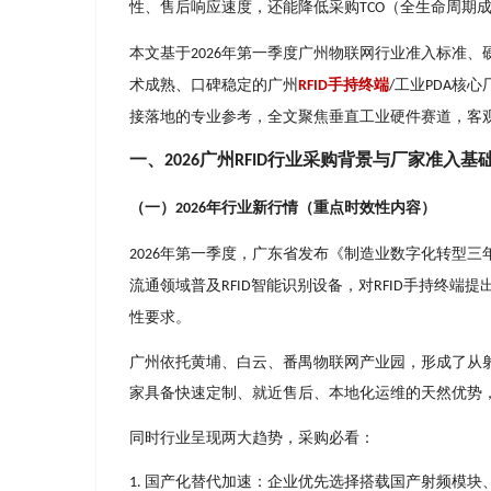
性、售后响应速度，还能降低采购
（全⽣命周期
TCO
本⽂基于
年第⼀季度⼴州物联⽹⾏业准⼊标准、
2026
术成熟、⼝碑稳定的⼴州
⼿持终端
⼯业
核⼼
RFID
/
PDA
接落地的专业参考，全⽂聚焦垂直⼯业硬件赛道，客
⼀、
⼴州
⾏业采购背景与⼚家准⼊基
2026
RFID
（⼀）
年⾏业新⾏情（重点时效性内容）
2026
年第⼀季度，⼴东省发布《制造业数字化转型三
2026
流通领域普及
智能识别设备，对
⼿持终端提
RFID
RFID
性要求。
⼴州依托⻩埔、⽩云、番禺物联⽹产业园，形成了从
家具备快速定制、就近售后、本地化运维的天然优势
同时⾏业呈现两⼤趋势，采购必看：
国产化替代加速：企业优先选择搭载国产射频模块
1.