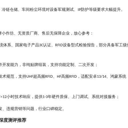
、冷链仓储、⻋间粉尘环境对设备军规测试、
防护等级要求⼤幅提升。
IP
牌⼩作坊、⽆资质⼚商、售后⽆保障企业，放⼼参考：
境体系、国家电⼦产品
认证、
设备型式检验报告，部分具备军⼯级
3C
RFID
固件开发能⼒，⾮纯贴牌组装，⽀持功能定制、⼆次开发；
技术规范，⽀持
超⾼频
、
⾼频
，适配安卓
、鸿蒙系统
UHF
RFID
HF
RFID
13/14
×
⼩时技术响应，提供
年硬件质保、上⻔调试、系统对接服务；
7
12
1-3
发、违规营销等问题，⾏业⼝碑稳定。
深度测评推荐