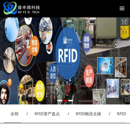
全部
/
RFID资产盘点
/
RFID物流仓储
/
RFID