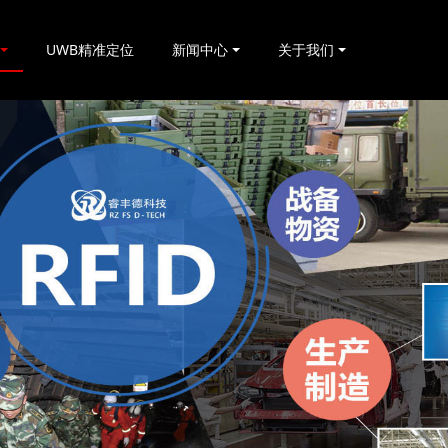
UWB精准定位
新闻中心
关于我们
基于RFID叉车仓储物流管理应用及优势