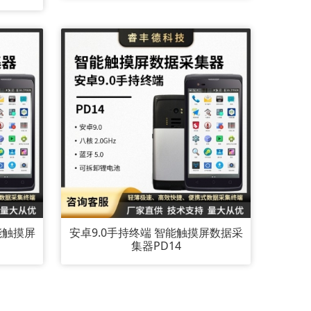
能触摸屏
安卓9.0手持终端 智能触摸屏数据采
集器PD14