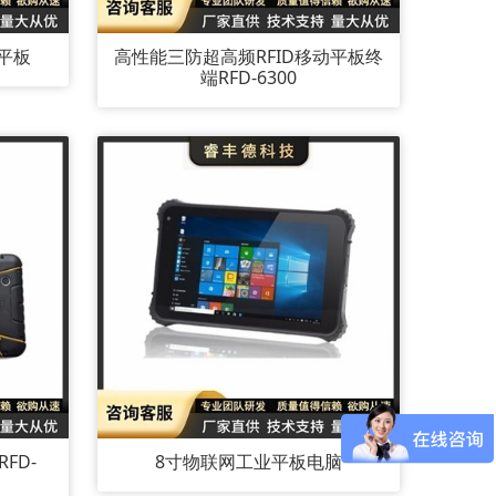
级平板
高性能三防超高频RFID移动平板终
端RFD-6300
FD-
8寸物联网工业平板电脑