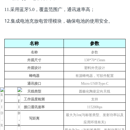
11.
采用蓝牙
5.0
，覆盖范围广，通讯速率高
；
12.
集成电池充放电管理模块，确保电池的使用安全。
名称
参数
名称
参数
外观尺寸
138*70*15mm
外观设计
塑料外壳设计
蜂鸣器
有源蜂鸣器，可软件配置
通讯接口
Micro-USB\Type-C
天线类型
圆极化陶瓷定向天线
工作温度检测
支持
接口通讯速率
115200bps
最大为1m(与标签类型、发射功率以及
写距离
应用环境有关)