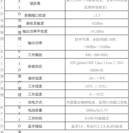
最大为3m（与标签类型、发射功率以及
读距离
应用环境有关）
射频端口驻波
≤1.5
接收灵敏度
-62dBm
输出功率平坦度
±0.2dBm
软件可调，步阶间隔1.0dB，
输出功率
+20dBm~+32dBm
工作频段
840～960 MHz
EPCglobal UHF Class 1 Gen 2 / ISO
标签协议
18000-6C
储存温度
-30～+70℃
工作湿度
≤95%（+25℃）
工作温度
0～+65℃
供电方式
内置聚合物锂电池，采用USB接口充电
电池容量
2800mAh/3.7V
工作时间
8小时/均衡模式
蓝牙模组
蓝牙5.0，符合FCC,CE,RoHS标准