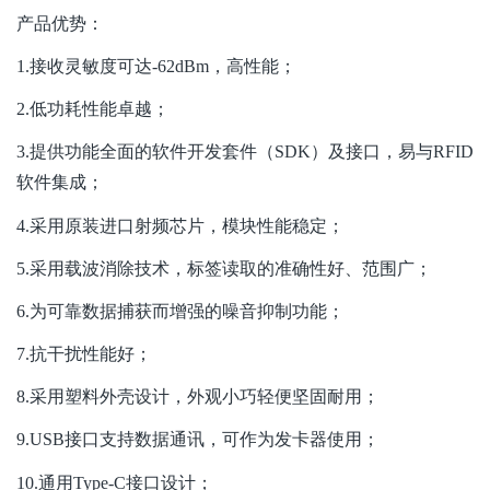
产品优势：
1.
接收灵敏度可达
-62dBm
，高性能；
2.
低功耗性能卓越；
3.
提供功能全面的软件开发套件（
SDK
）及接口，易与
RFID
软件集成
；
4.
采用原装进口射频芯片，模块性能稳定
；
5.
采用载波消除技术，
标签读取的
准确性好、范围广
；
6.
为可靠数据捕获而增强的噪音抑制功能
；
7.
抗干扰性能
好；
8.
采用塑料外壳设计，外观小巧轻便坚固耐用
；
9.USB
接口支持数据通讯，可作为发卡器使用
；
10.
通用
Type-C
接口
设计
；