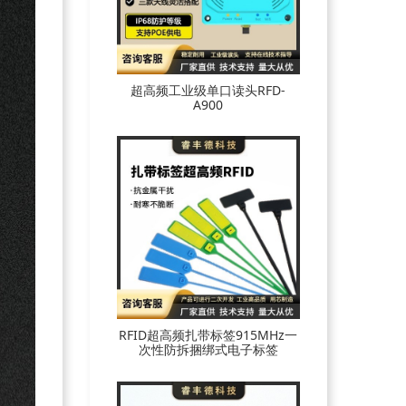
超高频工业级单口读头RFD-
A900
RFID超高频扎带标签915MHz一
次性防拆捆绑式电子标签